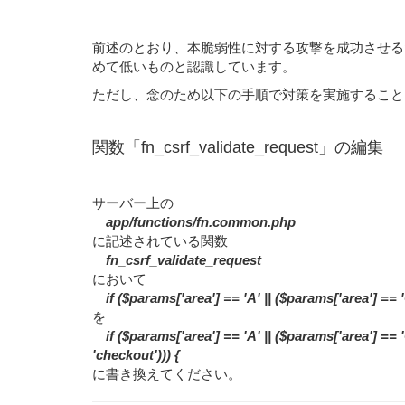
前述のとおり、本脆弱性に対する攻撃を成功させる
めて低いものと認識しています。
ただし、念のため以下の手順で対策を実施すること
関数「fn_csrf_validate_request」の編集
サーバー上の
app/functions/fn.common.php
に記述されている関数
fn_csrf_validate_request
において
if ($params['area'] == 'A' || ($params['area'] == '
を
if ($params['area'] == 'A' || ($params['area'] == '
'checkout'))) {
に書き換えてください。