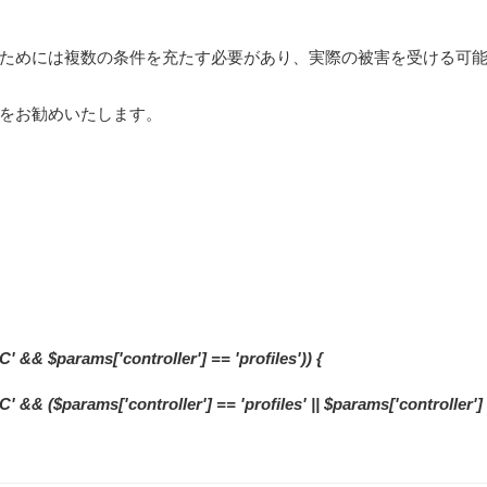
ためには複数の条件を充たす必要があり、実際の被害を受ける可
をお勧めいたします。
C' && $params['controller'] == 'profiles')) {
C' && ($params['controller'] == 'profiles' || $params['controller']