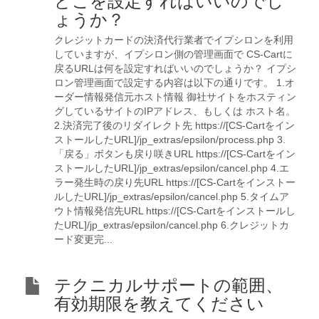
どこを設定すればいいのでし
ょうか？
クレジットカードの決済代行業者でイプシロンを利用
していますが、イプシロン側の管理画面で CS-Cartに
戻るURLは何を設定すればいいのでしょうか？ イプシ
ロン管理画面で設定する内容は以下の通りです。 1.オ
ーダー情報発信元ホスト情報 御社サイトをホスティン
グしているサイトのIPアドレス、もしくは ホスト名。
2.決済完了後のリダイレクト先 https://[CS-Cartをイン
ストールしたURL]/jp_extras/epsilon/process.php 3.
「戻る」ボタンも戻り咲きURL https://[CS-Cartをイン
ストールしたURL]/jp_extras/epsilon/cancel.php 4.エ
ラー発生時の戻り先URL https://[CS-Cartをインストー
ルしたURL]/jp_extras/epsilon/cancel.php 5.タイムア
ウト情報発信先URL https://[CS-Cartをインストールし
たURL]/jp_extras/epsilon/cancel.php 6.クレジットカ
ード変更完...
テクニカルサポートの範囲、
有効期限を教えてください