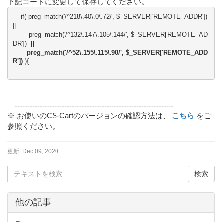
下記コードに変更して保存してください。
    if( preg_match('/^218\.40\.0\.72/', $_SERVER['REMOTE_ADDR']) 
||

        preg_match('/^132\.147\.105\.144/', $_SERVER['REMOTE_AD
DR'])  
||

       preg_match('/^52\.155\.115\.90/', $_SERVER['REMOTE_ADD
R'])
 ){

----------------------------------------------------------------
※ お使いのCS-Cartのバージョンの確認方法は、
こちら
をご
参照ください。
更新:
Dec 09, 2020
他の記事