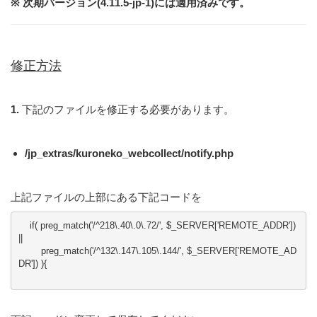
※ 次期バージョン(4.11.5-jp-1)には適用済みです。
修正方法
1.
下記のファイルを修正する必要があります。
/jp_extras/kuroneko_webcollect/notify.php
上記ファイルの上部にある下記コードを
    if( preg_match('/^218\.40\.0\.72/', $_SERVER['REMOTE_ADDR']) 
||

        preg_match('/^132\.147\.105\.144/', $_SERVER['REMOTE_AD
DR']) ){
