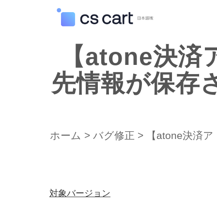
【atone決済ア
先情報が保存
ホーム
>
バグ修正
>
【atone決済
対象バージョン