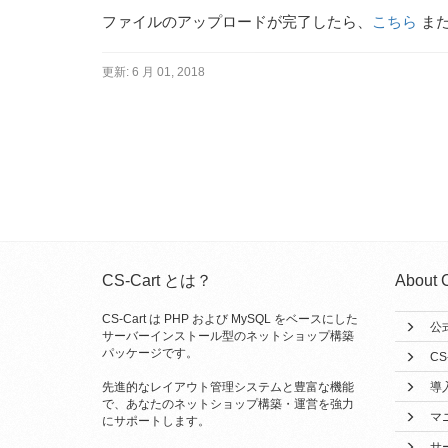
ファイルのアップロードが完了したら、
こちら
ま
更新:
6 月 01, 2018
CS-Cart とは？
About 
CS-Cart は PHP および MySQL をベースにした
公
サーバーインストール型のネットショップ構築
パッケージです。
CS
先進的なレイアウト管理システムと豊富な機能
導
で、あなたのネットショップ構築・運営を強力
マ
にサポートします。
サ