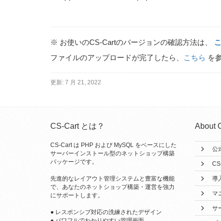
※ お使いのCS-Cartのバージョンの確認方法は、
ファイルのアップロードが完了したら、
こちら
を参
更新:
7 月 21, 2022
CS-Cart とは？
About 
CS-Cart は PHP および MySQL をベースにした
公
サーバーインストール型のネットショップ構築
パッケージです。
CS
先進的なレイアウト管理システムと豊富な機能
導
で、あなたのネットショップ構築・運営を強力
マ
にサポートします。
サ
● レスポンシブ対応の洗練されたデザイン
● パワフルでわかりやすい管理画面