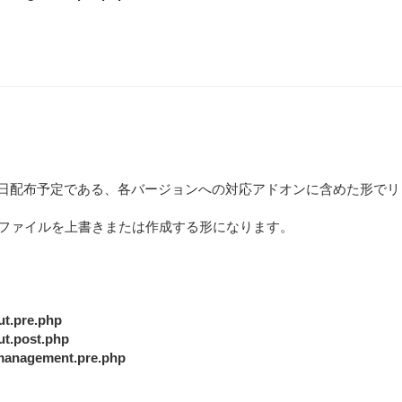
正につきましては後日配布予定である、各バージョンへの対応アドオンに含めた形で
下のファイルを上書きまたは作成する形になります。
ut.pre.php
ut.post.php
_management.pre.php