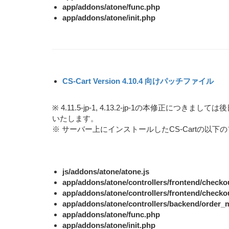
app/addons/atone/func.php
app/addons/atone/init.php
CS-Cart Version 4.10.4 向けパッチファイル
※ 4.11.5-jp-1, 4.13.2-jp-1の本修
いたします。
※ サーバー上にインストールしたCS-Cartの以
js/addons/atone/atone.js
app/addons/atone/controllers/frontend/checko
app/addons/atone/controllers/frontend/checko
app/addons/atone/controllers/backend/order
app/addons/atone/func.php
app/addons/atone/init.php