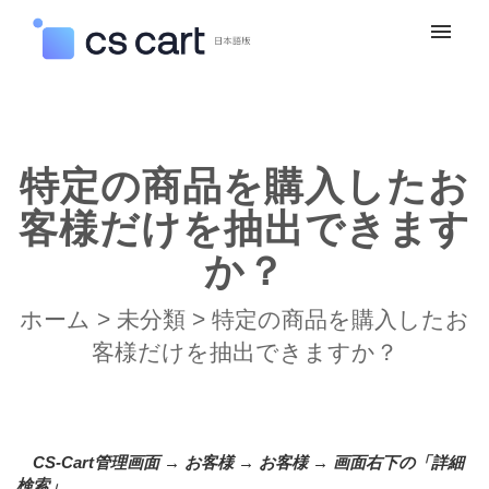
マイチケット
新規お問い合わせ
特定の商品を購入したお
ログイン
客様だけを抽出できます
か？
ホーム
>
未分類
>
特定の商品を購入したお
客様だけを抽出できますか？
CS-Cart管理画面 → お客様 → お客様 → 画面右下の「詳細
検索」